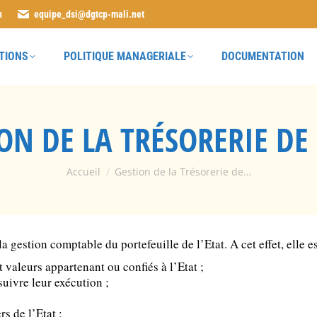
n
equipe_dsi@dgtcp-mali.net
TIONS
POLITIQUE MANAGERIALE
DOCUMENTATION
ON DE LA TRÉSORERIE DE 
Vous êtes ici :
Accueil
Gestion de la Trésorerie de…
a gestion comptable du portefeuille de l’Etat. A cet effet, elle 
 et valeurs appartenant ou confiés à l’Etat ;
suivre leur exécution ;
rs de l’Etat ;