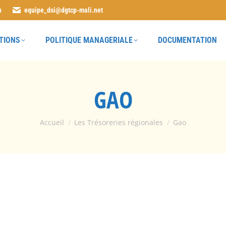
n
equipe_dsi@dgtcp-mali.net
TIONS
POLITIQUE MANAGERIALE
DOCUMENTATION
GAO
Vous êtes ici :
Accueil
Les Trésoreries régionales
Gao