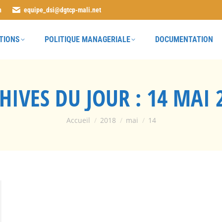
n
equipe_dsi@dgtcp-mali.net
TIONS
POLITIQUE MANAGERIALE
DOCUMENTATION
HIVES DU JOUR :
14 MAI 
Vous êtes ici :
Accueil
2018
mai
14