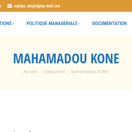
n
equipe_dsi@dgtcp-mali.net
TIONS
POLITIQUE MANAGERIALE
DOCUMENTATION
MAHAMADOU KONE
Vous êtes ici :
Accueil
Coéquipier
Mahamadou KONE