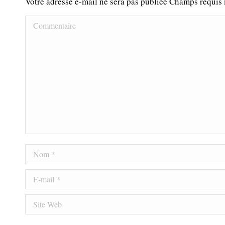
Votre adresse e-mail ne sera pas publiée Champs requi
Commentaire
Nom *
E-mail *
Site Web