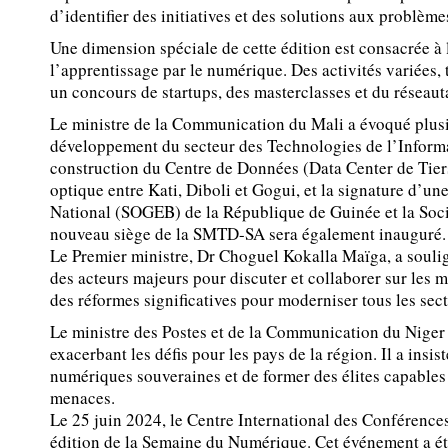
d’identifier des initiatives et des solutions aux problème
Une dimension spéciale de cette édition est consacrée à
l’apprentissage par le numérique. Des activités variées, 
un concours de startups, des masterclasses et du réseau
Le ministre de la Communication du Mali a évoqué plusie
développement du secteur des Technologies de l’Informat
construction du Centre de Données (Data Center de Tiers
optique entre Kati, Diboli et Gogui, et la signature d’u
National (SOGEB) de la République de Guinée et la Soc
nouveau siège de la SMTD-SA sera également inauguré.
Le Premier ministre, Dr Choguel Kokalla Maïga, a soulig
des acteurs majeurs pour discuter et collaborer sur les 
des réformes significatives pour moderniser tous les se
Le ministre des Postes et de la Communication du Niger a 
exacerbant les défis pour les pays de la région. Il a insi
numériques souveraines et de former des élites capables
menaces.
Le 25 juin 2024, le Centre International des Conférenc
édition de la Semaine du Numérique. Cet événement a ét