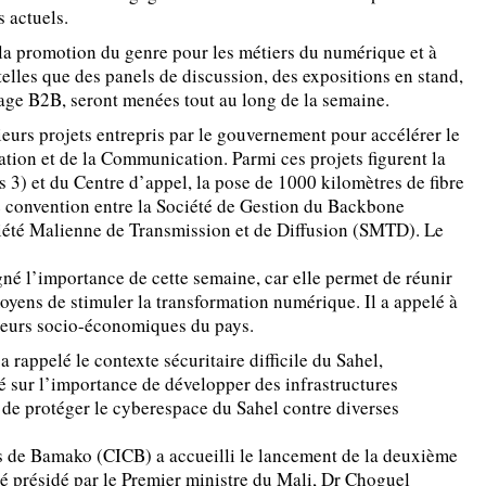
s actuels.
 la promotion du genre pour les métiers du numérique et à
telles que des panels de discussion, des expositions en stand,
tage B2B, seront menées tout au long de la semaine.
urs projets entrepris par le gouvernement pour accélérer le
ion et de la Communication. Parmi ces projets figurent la
 3) et du Centre d’appel, la pose de 1000 kilomètres de fibre
ne convention entre la Société de Gestion du Backbone
iété Malienne de Transmission et de Diffusion (SMTD). Le
né l’importance de cette semaine, car elle permet de réunir
moyens de stimuler la transformation numérique. Il a appelé à
cteurs socio-économiques du pays.
rappelé le contexte sécuritaire difficile du Sahel,
sté sur l’importance de développer des infrastructures
 de protéger le cyberespace du Sahel contre diverses
es de Bamako (CICB) a accueilli le lancement de la deuxième
é présidé par le Premier ministre du Mali, Dr Choguel