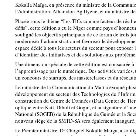
Kokalla Maïga, en présence du ministre de la Communic
l’Administration, Alhamdou Ag Ilyène, et du ministre de
Placée sous le thème “Les TICs comme facteur de résilien
défis”, cette édition a eu le Niger comme pays d’honneu
souligné les objectifs principaux de ce forum de trois jo
moderniser l’administration et favoriser le développement
espace dédié à tous les acteurs du secteur pour exposer 
d’identifier des initiatives et des solutions aux problème
Une dimension spéciale de cette édition est consacrée à
l’apprentissage par le numérique. Des activités variées, 
un concours de startups, des masterclasses et du réseau
Le ministre de la Communication du Mali a évoqué plusie
développement du secteur des Technologies de l’Informat
construction du Centre de Données (Data Center de Tiers
optique entre Kati, Diboli et Gogui, et la signature d’u
National (SOGEB) de la République de Guinée et la Soc
nouveau siège de la SMTD-SA sera également inauguré.
Le Premier ministre, Dr Choguel Kokalla Maïga, a soulig