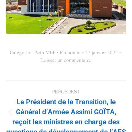
Catégorie :
Actu MEF
Par
admin
27 janvier 2025
Laisser un commentaire
NAVIGATION
PRÉCÉDENT
Le Président de la Transition, le
ARTICLE
Général d’Armée Assimi GOÏTA,
Article
reçoit les ministres en charge des
précédent
:
questions de développement de l’AES